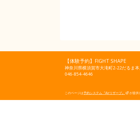
【体験予約】FIGHT SHAPE
神奈川県横須賀市大滝町2-22だるま本
046-854-4646
このページは
予約システム『Airリザーブ』
が提供