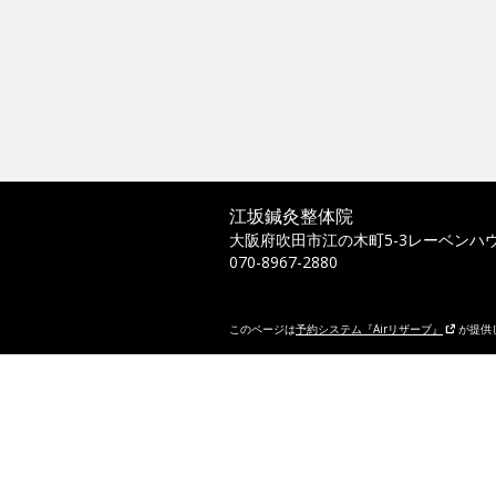
江坂鍼灸整体院
大阪府吹田市江の木町5-3レーベンハウ
070-8967-2880
このページは
予約システム『Airリザーブ』
が提供