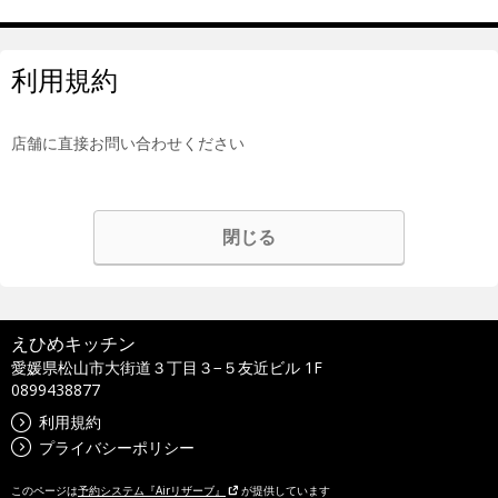
利用規約
店舗に直接お問い合わせください
閉じる
えひめキッチン
愛媛県松山市大街道３丁目３−５友近ビル 1F
0899438877
利用規約
プライバシーポリシー
このページは
予約システム『Airリザーブ』
が提供しています