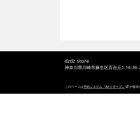
dzdz store
神奈川県川崎市麻生区百合丘1-16-36-
このページは
予約システム『Airリザーブ』
が提供