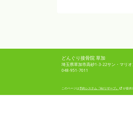
どんぐり接骨院 草加
埼玉県草加市高砂1-3-22サン・マリオ
048-951-7011
このページは
予約システム『Airリザーブ』
が提供