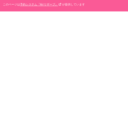
このページは
予約システム『Airリザーブ』
が提供しています