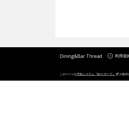
Dining&Bar Thread
利用規
このページは
予約システム『Airリザーブ』
が提供