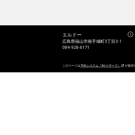
エルドー
広島県福山市南手城町3丁目3-1
084-928-6171
このページは
予約システム『Airリザーブ』
が提供