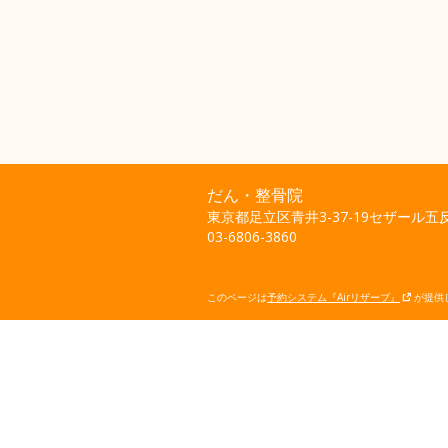
だん・整骨院
東京都足立区青井3-37-19セザール五反
03-6806-3860
このページは
予約システム『Airリザーブ』
が提供