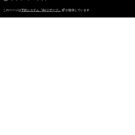
このページは
予約システム『Airリザーブ』
が提供しています