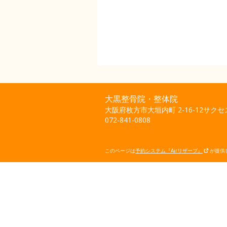
大黒整骨院・整体院
大阪府枚方市大垣内町 2-16-12サク
072-841-0808
このページは
予約システム『Airリザーブ』
が提供