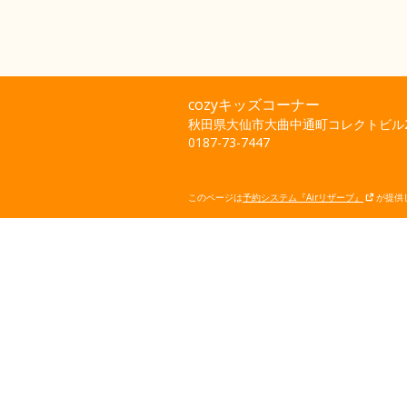
cozyキッズコーナー
秋田県大仙市大曲中通町コレクトビル2
0187-73-7447
このページは
予約システム『Airリザーブ』
が提供