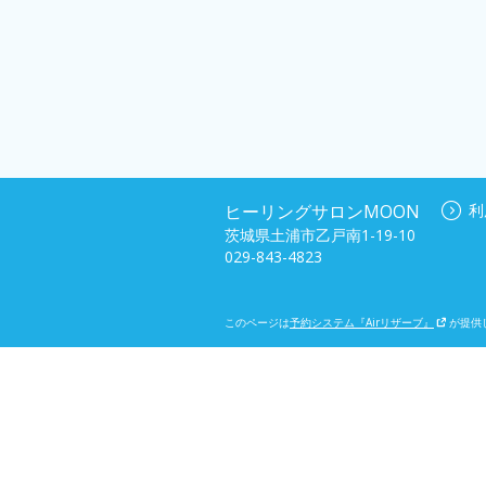
ヒーリングサロンMOON
利
茨城県土浦市乙戸南1-19-10
029-843-4823
このページは
予約システム『Airリザーブ』
が提供