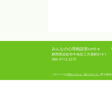
みんなの心理相談室cont-e
静岡県浜松市中央区三方原町614-1
080-9113-2275
このページは
予約システム『Airリザーブ』
が提供