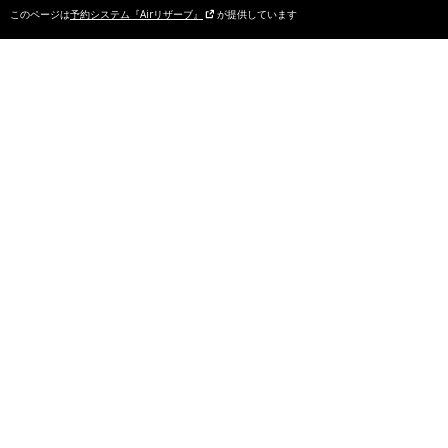
このページは
予約システム『Airリザーブ』
が提供しています