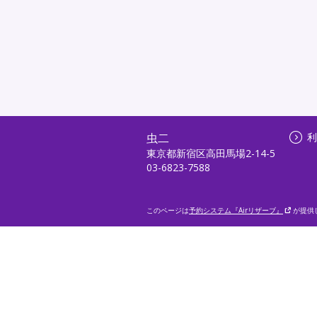
虫二
利
東京都新宿区高田馬場2-14-5
03-6823-7588
このページは
予約システム『Airリザーブ』
が提供