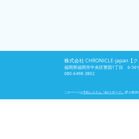
株式会社 CHRONICLE-japa
福岡県福岡市中央区警固1丁目 6-56サ
080-6498-3802
このページは
予約システム『Airリザーブ』
が提供