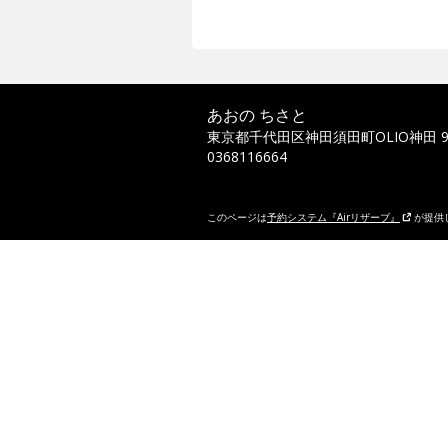
あおの ちさと
東京都千代田区神田須田町OLIO神田 9
0368116664
このページは
予約システム『Airリザーブ』
が提供