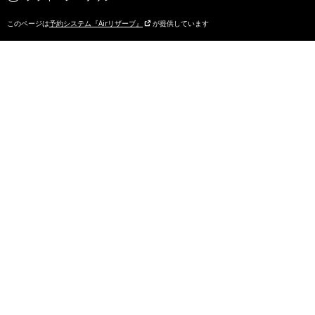
このページは
予約システム『Airリザーブ』
が提供しています