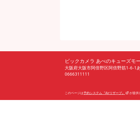
ビックカメラ あべのキューズモ
大阪府大阪市阿倍野区阿倍野筋1-6-1
0666311111
このページは
予約システム『Airリザーブ』
が提供