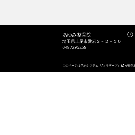
あゆみ整骨院
埼玉県上尾市愛宕３－２－１０
0487295258
このページは
予約システム『Airリザーブ』
が提供