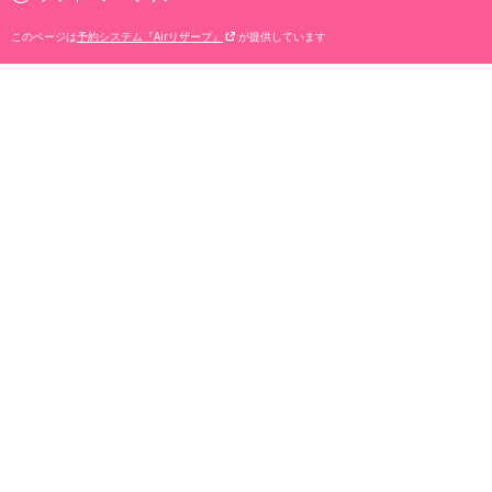
このページは
予約システム『Airリザーブ』
が提供しています