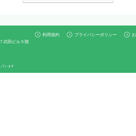
利用規約
プライバシーポリシー
お
７武田ビル５階
しています