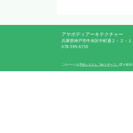
アヤボディアーキテクチャー
兵庫県神戸市中央区中町通２－２－１
078-599-6150
このページは
予約システム『Airリザーブ』
が提供