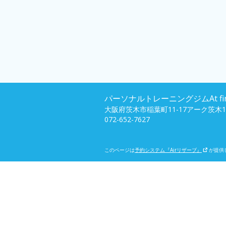
パーソナルトレーニングジムAt fir
大阪府茨木市稲葉町11-17アーク茨木1
072-652-7627
このページは
予約システム『Airリザーブ』
が提供