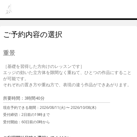
ご予約内容の選択
重景
［基礎を習得した方向けのレッスンです］

エッジの効いた立方体を隙間なく重ねて、ひとつの作品にすること
が可能です。

それぞれの置き方や重ね方で、表現の違う作品ができあがります。
所要時間：3時間40分
現在予約できる期間：
2026/08/11(火) 〜
2026/10/08(木)
受付締切：
2日前の19時まで
受付開始：
60日前の0時から