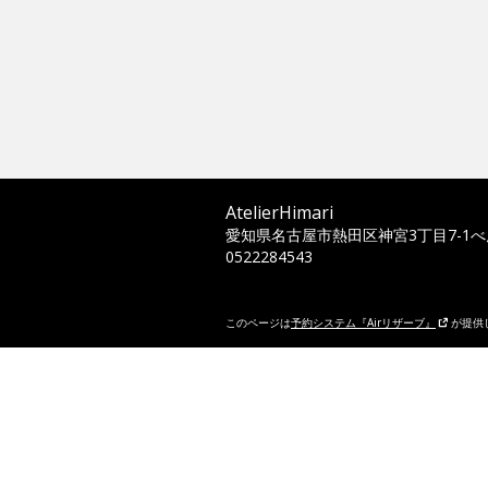
AtelierHimari
愛知県名古屋市熱田区神宮3丁目7-1べ
0522284543
このページは
予約システム『Airリザーブ』
が提供