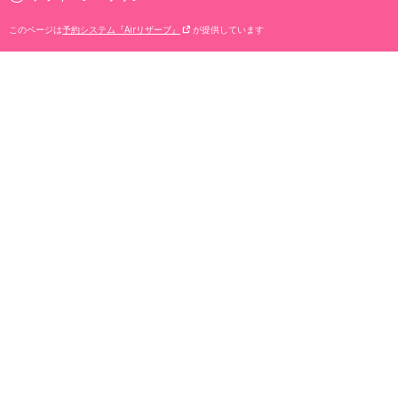
このページは
予約システム『Airリザーブ』
が提供しています