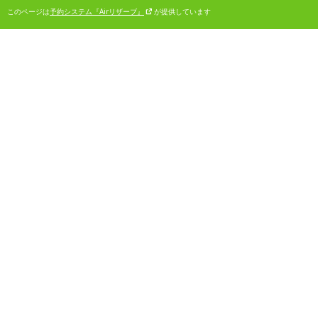
このページは
予約システム『Airリザーブ』
が提供しています