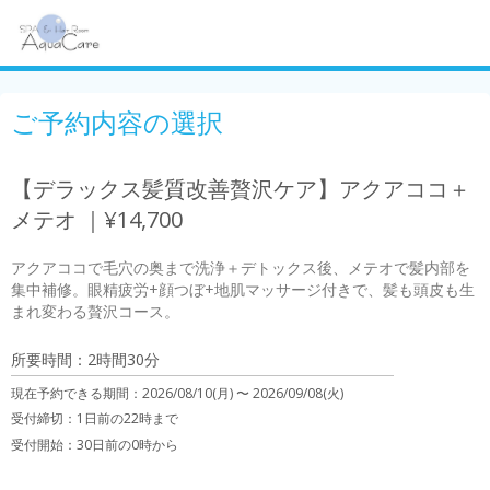
ご予約内容の選択
【デラックス髪質改善贅沢ケア】アクアココ＋
メテオ ｜¥14,700
アクアココで毛穴の奥まで洗浄＋デトックス後、メテオで髪内部を
集中補修。眼精疲労+顔つぼ+地肌マッサージ付きで、髪も頭皮も生
まれ変わる贅沢コース。
所要時間：2時間30分
現在予約できる期間：
2026/08/10(月) 〜
2026/09/08(火)
受付締切：
1日前の22時まで
受付開始：
30日前の0時から