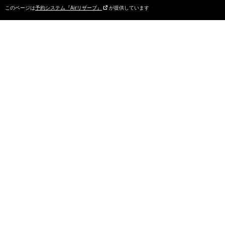
このページは
予約システム『Airリザーブ』
が提供しています