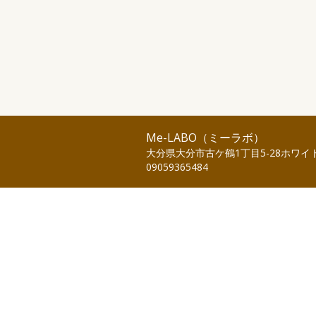
Me-LABO（ミーラボ）
大分県大分市古ケ鶴1丁目5-28ホワイト
09059365484