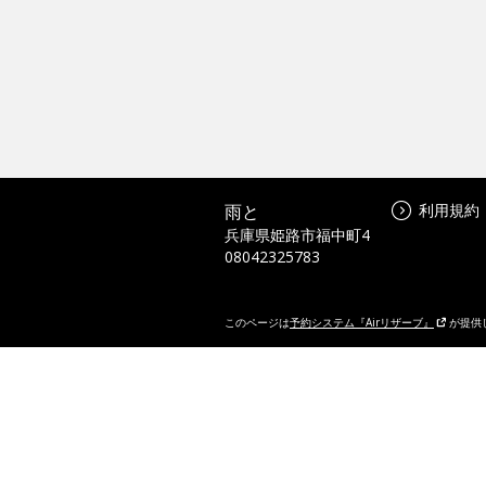
雨と
利用規約
兵庫県姫路市福中町4
08042325783
このページは
予約システム『Airリザーブ』
が提供