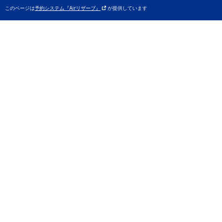
このページは
予約システム『Airリザーブ』
が提供しています