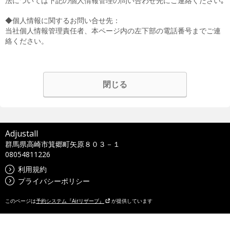
法については下記の個人情報管理の問い合わせ先にご連絡ください｡
◆個人情報に関するお問い合せ先：
当社個人情報管理責任者、本ページ内の左下部の電話番号までご連
絡ください。
閉じる
Adjustall
群馬県高崎市箕郷町矢原８０３－１
08054811226
利用規約
プライバシーポリシー
このページは
予約システム『Airリザーブ』
が提供しています