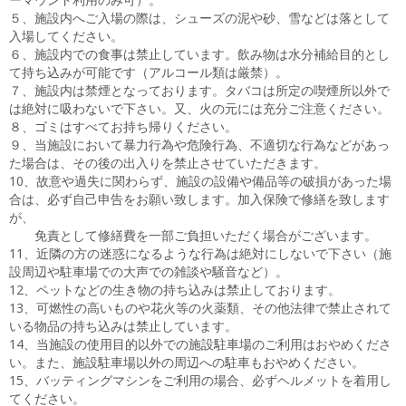
５、施設内へご入場の際は、シューズの泥や砂、雪などは落として
入場してください。
６、施設内での食事は禁止しています。飲み物は水分補給目的とし
て持ち込みが可能です（アルコール類は厳禁）。
７、施設内は禁煙となっております。タバコは所定の喫煙所以外で
は絶対に吸わないで下さい。又、火の元には充分ご注意ください。
８、ゴミはすべてお持ち帰りください。
９、当施設において暴力行為や危険行為、不適切な行為などがあっ
た場合は、その後の出入りを禁止させていただきます。
10、故意や過失に関わらず、施設の設備や備品等の破損があった場
合は、必ず自己申告をお願い致します。加入保険で修繕を致します
が、
免責として修繕費を一部ご負担いただく場合がございます。
11、近隣の方の迷惑になるような行為は絶対にしないで下さい（施
設周辺や駐車場での大声での雑談や騒音など）。
12、ペットなどの生き物の持ち込みは禁止しております。
13、可燃性の高いものや花火等の火薬類、その他法律で禁止されて
いる物品の持ち込みは禁止しています。
14、当施設の使用目的以外での施設駐車場のご利用はおやめくださ
い。また、施設駐車場以外の周辺への駐車もおやめください。
15、バッティングマシンをご利用の場合、必ずヘルメットを着用し
てください。