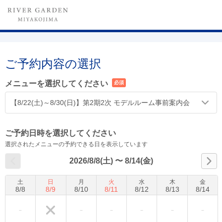
ご予約内容の選択
メニューを選択してください
必須
【8/22(土)～8/30(日)】第2期2次 モデルルーム事前案内会
ご予約日時を選択してください
選択されたメニューの予約できる日を表示しています
2026/8/8(土)
〜
8/14(金)
土
日
月
火
水
木
金
8
/
8
8
/
9
8
/
10
8
/
11
8
/
12
8
/
13
8
/
14