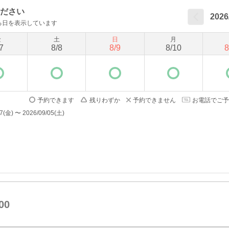
ださい
2026
る日を表示しています
金
土
日
月
7
8
/
8
8
/
9
8
/
10
8
予約できます
残りわずか
予約できません
お電話でご予
) 〜 2026/09/05(土)
00