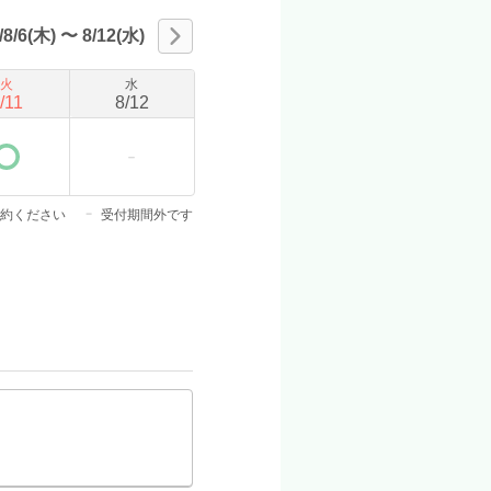
/8/6(木)
〜
8/12(水)
火
水
/
11
8
/
12
約ください
受付期間外です