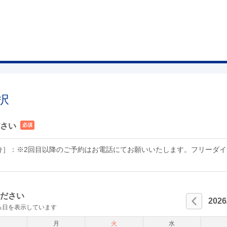
択
さい
必須
分］：※2回目以降のご予約はお電話にてお願いいたします。フリーダイヤル
ださい
2026
る日を表示しています
日
月
火
水