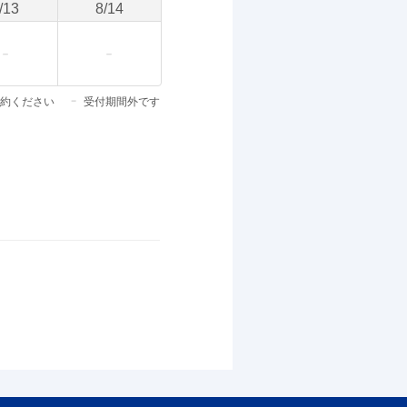
/
13
8
/
14
約ください
受付期間外です