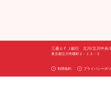
三菱ＵＦＪ銀行 立川/立川中央/
東京都立川市曙町２－１３－３
利用規約
プライバシーポ