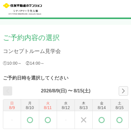
ご予約内容の選択
コンセプトルーム見学会
①10:00～ ②14:00～
ご予約日時を選択してください
2026/8/9(日)
〜
8/15(土)
日
月
火
水
木
金
土
8
/
9
8
/
10
8
/
11
8
/
12
8
/
13
8
/
14
8
/
15