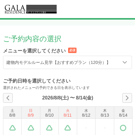
ご予約内容の選択
メニューを選択してください
必須
建物内モデルルーム見学【おすすめプラン（120分）】
ご予約日時を選択してください
選択されたメニューの予約できる日を表示しています
2026/8/8(土)
〜
8/14(金)
土
日
月
火
水
木
金
8
/
8
8
/
9
8
/
10
8
/
11
8
/
12
8
/
13
8
/
14