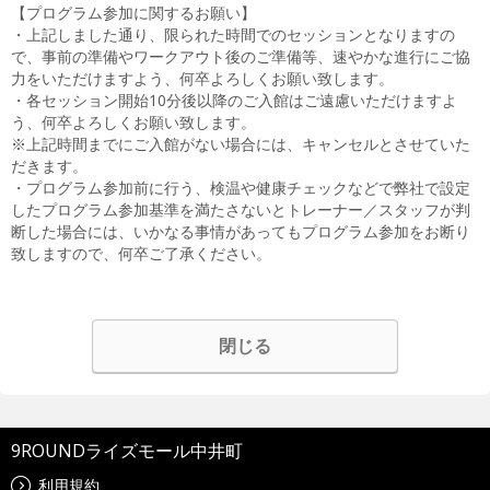
【プログラム参加に関するお願い】
・上記しました通り、限られた時間でのセッションとなりますの
で、事前の準備やワークアウト後のご準備等、速やかな進行にご協
力をいただけますよう、何卒よろしくお願い致します。
・各セッション開始10分後以降のご入館はご遠慮いただけますよ
う、何卒よろしくお願い致します。
※上記時間までにご入館がない場合には、キャンセルとさせていた
だきます。
・プログラム参加前に行う、検温や健康チェックなどで弊社で設定
したプログラム参加基準を満たさないとトレーナー／スタッフが判
断した場合には、いかなる事情があってもプログラム参加をお断り
致しますので、何卒ご了承ください。
閉じる
9ROUNDライズモール中井町
利用規約