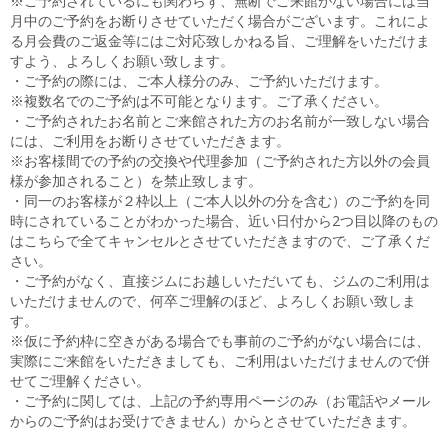
※ご予約されているにも関わらず、無断でご来館がない場合には当
月中のご予約をお断りさせていただく場合がございます。これによ
る月会費のご返金等にはご対応致しかねる旨、ご理解をいただけま
すよう、よろしくお願い致します。
・ご予約の際には、ご本人様分のみ、ご予約いただけます。
※複数名でのご予約は不可能となります。ご了承ください。
・ご予約されたお名前とご来館された方のお名前が一致しない場合
には、ご利用をお断りさせていただきます。
※お客様間での予約の交換や代理参加（ご予約された方以外の会員
様が参加されること）を禁止致します。
・同一のお客様が２枠以上（ご本人以外の分を含む）のご予約を同
時にされていることがわかった場合、近い日付から2つ目以降のもの
はこちらで全てキャンセルとさせていただきますので、ご了承くだ
さい。
・ご予約がなく、直接ジムにお越しいただいても、ジムのご利用は
いただけませんので、何卒ご理解のほど、よろしくお願い致しま
す。
※仮に予約枠に空きがある場合でも事前のご予約がない場合には、
実際にご来館をいただきましても、ご利用はいただけませんので併
せてご理解ください。
・ご予約に関しては、上記の予約専用ページのみ（お電話やメール
からのご予約はお受けできません）からとさせていただきます。