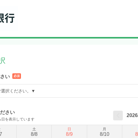
択
さい
必須
ご選択ください。▼
ださい
2026
る日を表示しています
金
土
日
月
7
8
/
8
8
/
9
8
/
10
8