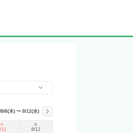
/8/6(木)
〜
8/12(水)
火
水
/
11
8
/
12