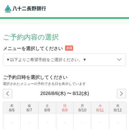
ご予約内容の選択
メニューを選択してください
必須
▼以下よりご希望手続をご選択ください。▼
ご予約日時を選択してください
選択されたメニューの予約できる日を表示しています
2026/8/6(木)
〜
8/12(水)
木
金
土
日
月
火
水
8
/
6
8
/
7
8
/
8
8
/
9
8
/
10
8
/
11
8
/
12