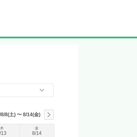
/8/8(土)
〜
8/14(金)
木
金
/
13
8
/
14