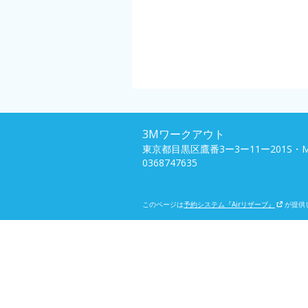
3Mワークアウト
東京都目黒区鷹番3ー3ー11ー201S・
0368747635
このページは
予約システム『Airリザーブ』
が提供