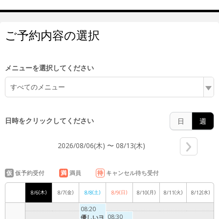
ご予約内容の選択
5:00
メニューを選択してください
すべてのメニュー
6:00
日時をクリックしてください
日
週
7:00
2026/08/06(木) 〜 08/13(木)
仮
仮予約受付
満
満員
待
キャンセル待ち受付
8:00
(木)
(金)
(土)
(日)
(月)
(火)
(水)
8/6
8/7
8/8
8/9
8/10
8/11
8/12
08:20
08:30
優しいヨ