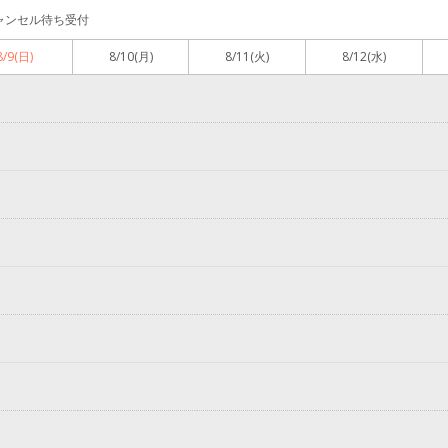
ャンセル待ち受付
8/9
(日)
8/10
(月)
8/11
(火)
8/12
(水)