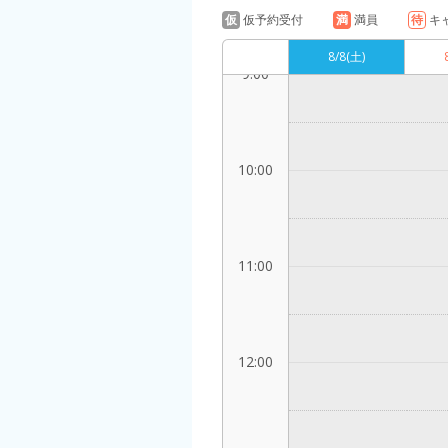
仮
仮予約受付
満
満員
待
キ
8/8
(土)
9:00
10:00
11:00
12:00