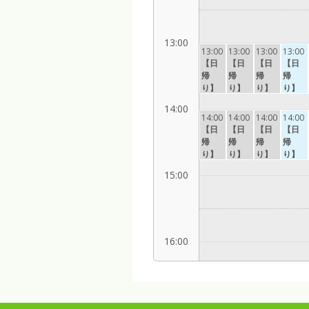
13:00
13:00
13:00
13:00
13:00
【日
【日
【日
【日
帰
帰
帰
帰
り】
り】
り】
り】
貸切
広め
貸切
貸切
14:00
露天
の貸
露天
露天
14:00
14:00
14:00
14:00
風
切内
風
風
【日
【日
【日
【日
呂
風
呂
呂
帰
帰
帰
帰
桶の
呂
岩風
桶の
り】
り】
り】
り】
風呂
白蓮
呂
風呂
貸切
貸切
広め
貸切
15:00
の湯
露天
露天
の貸
露天
風
風
切内
風
呂
呂
風
呂
桶の
岩風
呂
桶の
風呂
呂
白蓮
風呂
16:00
の湯
17:00