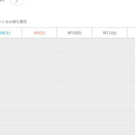
ャンセル待ち受付
8/8
(土)
8/9
(日)
8/10
(月)
8/11
(火)