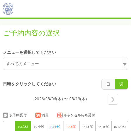
5:00
ご予約内容の選択
6:00
メニューを選択してください
7:00
すべてのメニュー
日時をクリックしてください
日
週
8:00
2026/08/06(木) 〜 08/13(木)
仮
仮予約受付
満
満員
待
キャンセル待ち受付
9:00
(木)
(金)
(土)
(日)
(月)
(火)
(水)
8/6
8/7
8/8
8/9
8/10
8/11
8/12